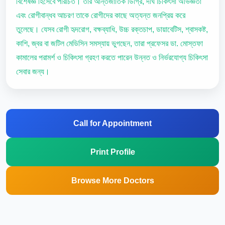
বিশেষজ্ঞ হিসেবে পরিচিত। তার আন্তর্জাতিক ডিগ্রি, দীর্ঘ চিকিৎসা অভিজ্ঞতা
এবং রোগীবান্ধব আচরণ তাকে রোগীদের কাছে অত্যন্ত জনপ্রিয় করে
তুলেছে। যেসব রোগী হৃদরোগ, বক্ষব্যাধি, উচ্চ রক্তচাপ, ডায়াবেটিস, শ্বাসকষ্ট,
কাশি, জ্বর বা জটিল মেডিসিন সমস্যায় ভুগছেন, তারা প্রফেসর ডা. মোস্তফা
কামালের পরামর্শ ও চিকিৎসা গ্রহণ করতে পারেন উন্নত ও নির্ভরযোগ্য চিকিৎসা
সেবার জন্য।
Call for Appointment
Print Profile
Browse More Doctors