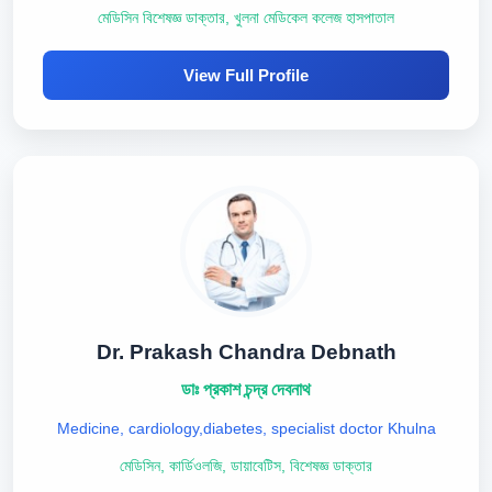
মেডিসিন বিশেষজ্ঞ ডাক্তার, খুলনা মেডিকেল কলেজ হাসপাতাল
View Full Profile
Dr. Prakash Chandra Debnath
ডাঃ প্রকাশ চন্দ্র দেবনাথ
Medicine, cardiology,diabetes, specialist doctor Khulna
মেডিসিন, কার্ডিওলজি, ডায়াবেটিস, বিশেষজ্ঞ ডাক্তার