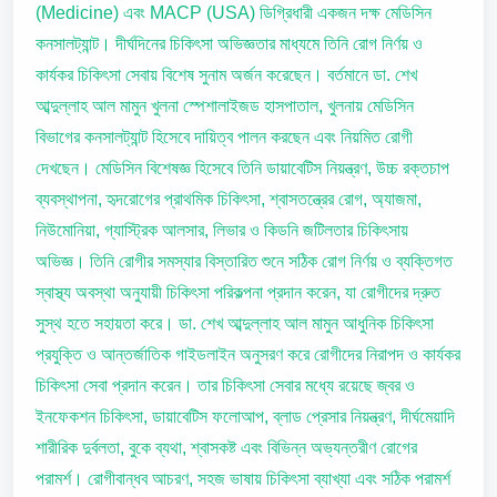
(Medicine) এবং MACP (USA) ডিগ্রিধারী একজন দক্ষ মেডিসিন
কনসালট্যান্ট। দীর্ঘদিনের চিকিৎসা অভিজ্ঞতার মাধ্যমে তিনি রোগ নির্ণয় ও
কার্যকর চিকিৎসা সেবায় বিশেষ সুনাম অর্জন করেছেন। বর্তমানে ডা. শেখ
আব্দুল্লাহ আল মামুন খুলনা স্পেশালাইজড হাসপাতাল, খুলনায় মেডিসিন
বিভাগের কনসালট্যান্ট হিসেবে দায়িত্ব পালন করছেন এবং নিয়মিত রোগী
দেখছেন। মেডিসিন বিশেষজ্ঞ হিসেবে তিনি ডায়াবেটিস নিয়ন্ত্রণ, উচ্চ রক্তচাপ
ব্যবস্থাপনা, হৃদরোগের প্রাথমিক চিকিৎসা, শ্বাসতন্ত্রের রোগ, অ্যাজমা,
নিউমোনিয়া, গ্যাস্ট্রিক আলসার, লিভার ও কিডনি জটিলতার চিকিৎসায়
অভিজ্ঞ। তিনি রোগীর সমস্যার বিস্তারিত শুনে সঠিক রোগ নির্ণয় ও ব্যক্তিগত
স্বাস্থ্য অবস্থা অনুযায়ী চিকিৎসা পরিকল্পনা প্রদান করেন, যা রোগীদের দ্রুত
সুস্থ হতে সহায়তা করে। ডা. শেখ আব্দুল্লাহ আল মামুন আধুনিক চিকিৎসা
প্রযুক্তি ও আন্তর্জাতিক গাইডলাইন অনুসরণ করে রোগীদের নিরাপদ ও কার্যকর
চিকিৎসা সেবা প্রদান করেন। তার চিকিৎসা সেবার মধ্যে রয়েছে জ্বর ও
ইনফেকশন চিকিৎসা, ডায়াবেটিস ফলোআপ, ব্লাড প্রেসার নিয়ন্ত্রণ, দীর্ঘমেয়াদি
শারীরিক দুর্বলতা, বুকে ব্যথা, শ্বাসকষ্ট এবং বিভিন্ন অভ্যন্তরীণ রোগের
পরামর্শ। রোগীবান্ধব আচরণ, সহজ ভাষায় চিকিৎসা ব্যাখ্যা এবং সঠিক পরামর্শ