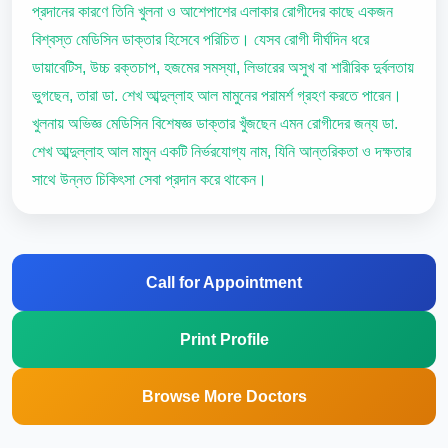
প্রদানের কারণে তিনি খুলনা ও আশেপাশের এলাকার রোগীদের কাছে একজন
বিশ্বস্ত মেডিসিন ডাক্তার হিসেবে পরিচিত। যেসব রোগী দীর্ঘদিন ধরে
ডায়াবেটিস, উচ্চ রক্তচাপ, হজমের সমস্যা, লিভারের অসুখ বা শারীরিক দুর্বলতায়
ভুগছেন, তারা ডা. শেখ আব্দুল্লাহ আল মামুনের পরামর্শ গ্রহণ করতে পারেন।
খুলনায় অভিজ্ঞ মেডিসিন বিশেষজ্ঞ ডাক্তার খুঁজছেন এমন রোগীদের জন্য ডা.
শেখ আব্দুল্লাহ আল মামুন একটি নির্ভরযোগ্য নাম, যিনি আন্তরিকতা ও দক্ষতার
সাথে উন্নত চিকিৎসা সেবা প্রদান করে থাকেন।
Call for Appointment
Print Profile
Browse More Doctors