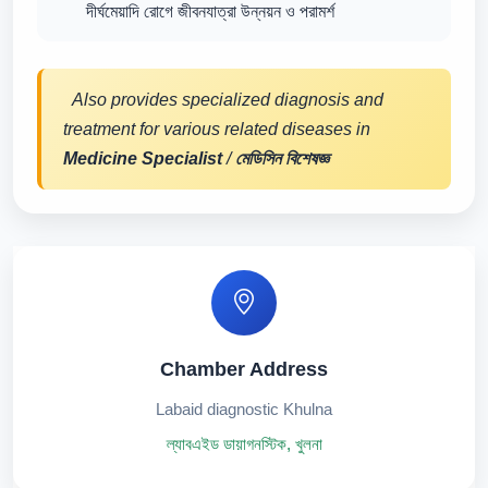
দীর্ঘমেয়াদি রোগে জীবনযাত্রা উন্নয়ন ও পরামর্শ
Also provides specialized diagnosis and
treatment for various related diseases in
Medicine Specialist
/
মেডিসিন বিশেষজ্ঞ
Chamber Address
Labaid diagnostic Khulna
ল্যাবএইড ডায়াগনস্টিক, খুলনা