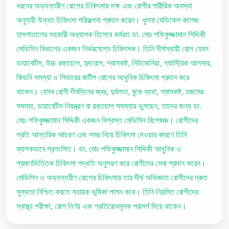
ধরনের অভ্যন্তরীণ রোগের চিকিৎসায় দক্ষ এবং রোগীর শারীরিক অবস্থা
অনুযায়ী উন্নত চিকিৎসা পরিকল্পনা প্রদান করেন। খুলনা মেডিকেল কলেজ
হাসপাতালের সহকারী অধ্যাপক হিসেবে কর্মরত ডা. মোঃ শফিকুজ্জামান সিদ্দিকী
মেডিসিন বিভাগের একজন নির্ভরযোগ্য চিকিৎসক। তিনি দীর্ঘস্থায়ী রোগ যেমন
ডায়াবেটিস, উচ্চ রক্তচাপ, হৃদরোগ, শ্বাসকষ্ট, নিউমোনিয়া, গ্যাস্ট্রিক আলসার,
কিডনি সমস্যা ও লিভারের জটিল রোগের আধুনিক চিকিৎসা প্রদান করে
থাকেন। যেসব রোগী দীর্ঘদিনের জ্বর, দুর্বলতা, বুকে ব্যথা, শ্বাসকষ্ট, হজমের
সমস্যা, ডায়াবেটিস নিয়ন্ত্রণ বা রক্তচাপ সমস্যায় ভুগছেন, তাদের জন্য ডা.
মোঃ শফিকুজ্জামান সিদ্দিকী একজন বিশ্বস্ত মেডিসিন বিশেষজ্ঞ। রোগীদের
প্রতি আন্তরিক আচরণ এবং সময় নিয়ে চিকিৎসা দেওয়ার কারণে তিনি
ব্যাপকভাবে প্রশংসিত। ডা. মোঃ শফিকুজ্জামান সিদ্দিকী আধুনিক ও
প্রমাণভিত্তিক চিকিৎসা পদ্ধতি অনুসরণ করে রোগীদের সেবা প্রদান করেন।
মেডিসিন ও অভ্যন্তরীণ রোগের চিকিৎসায় তার দীর্ঘ অভিজ্ঞতা রোগীদের দ্রুত
সুস্থতা নিশ্চিত করতে সহায়ক ভূমিকা পালন করে। তিনি নিয়মিত রোগীদের
স্বাস্থ্য পরীক্ষা, রোগ নির্ণয় এবং প্রতিরোধমূলক পরামর্শ দিয়ে থাকেন।