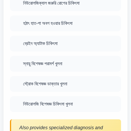
নিউরোলজিক্যাল জরুরি রোগের চিকিৎসা
হঠাৎ হাত-পা অবশ হওয়ার চিকিৎসা
ব্রেইন অ্যাটাক চিকিৎসা
স্নায়ু বিশেষজ্ঞ পরামর্শ খুলনা
স্ট্রোক বিশেষজ্ঞ ডাক্তার খুলনা
নিউরোলজি বিশেষজ্ঞ চিকিৎসা খুলনা
Also provides specialized diagnosis and