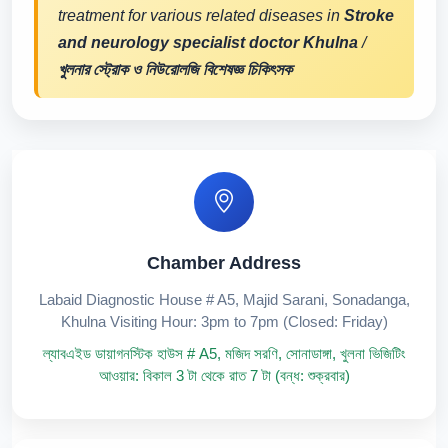
treatment for various related diseases in
Stroke
and neurology specialist doctor Khulna
/
খুলনার স্ট্রোক ও নিউরোলজি বিশেষজ্ঞ চিকিৎসক
Chamber Address
Labaid Diagnostic House # A5, Majid Sarani, Sonadanga,
Khulna Visiting Hour: 3pm to 7pm (Closed: Friday)
ল্যাবএইড ডায়াগনস্টিক হাউস # A5, মজিদ সরণি, সোনাডাঙ্গা, খুলনা ভিজিটিং
আওয়ার: বিকাল 3 টা থেকে রাত 7 টা (বন্ধ: শুক্রবার)