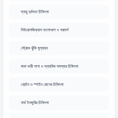
স্নায়ু দুর্বলতা চিকিৎসা
নিউরোলজিক্যাল ফলোআপ ও পরামর্শ
স্ট্রোক ঝুঁকি মূল্যায়ন
মাথা ভারী লাগা ও স্নায়বিক সমস্যার চিকিৎসা
ব্রেইন ও স্পাইন রোগের চিকিৎসা
নার্ভ ইনজুরির চিকিৎসা