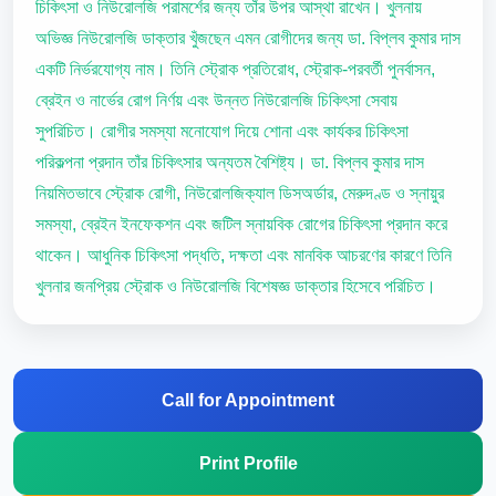
চিকিৎসা ও নিউরোলজি পরামর্শের জন্য তাঁর উপর আস্থা রাখেন। খুলনায়
অভিজ্ঞ নিউরোলজি ডাক্তার খুঁজছেন এমন রোগীদের জন্য ডা. বিপ্লব কুমার দাস
একটি নির্ভরযোগ্য নাম। তিনি স্ট্রোক প্রতিরোধ, স্ট্রোক-পরবর্তী পুনর্বাসন,
ব্রেইন ও নার্ভের রোগ নির্ণয় এবং উন্নত নিউরোলজি চিকিৎসা সেবায়
সুপরিচিত। রোগীর সমস্যা মনোযোগ দিয়ে শোনা এবং কার্যকর চিকিৎসা
পরিকল্পনা প্রদান তাঁর চিকিৎসার অন্যতম বৈশিষ্ট্য। ডা. বিপ্লব কুমার দাস
নিয়মিতভাবে স্ট্রোক রোগী, নিউরোলজিক্যাল ডিসঅর্ডার, মেরুদণ্ড ও স্নায়ুর
সমস্যা, ব্রেইন ইনফেকশন এবং জটিল স্নায়বিক রোগের চিকিৎসা প্রদান করে
থাকেন। আধুনিক চিকিৎসা পদ্ধতি, দক্ষতা এবং মানবিক আচরণের কারণে তিনি
খুলনার জনপ্রিয় স্ট্রোক ও নিউরোলজি বিশেষজ্ঞ ডাক্তার হিসেবে পরিচিত।
Call for Appointment
Print Profile