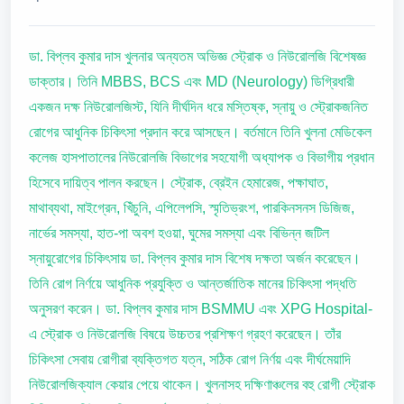
ডা. বিপ্লব কুমার দাস খুলনার অন্যতম অভিজ্ঞ স্ট্রোক ও নিউরোলজি বিশেষজ্ঞ
ডাক্তার। তিনি MBBS, BCS এবং MD (Neurology) ডিগ্রিধারী
একজন দক্ষ নিউরোলজিস্ট, যিনি দীর্ঘদিন ধরে মস্তিষ্ক, স্নায়ু ও স্ট্রোকজনিত
রোগের আধুনিক চিকিৎসা প্রদান করে আসছেন। বর্তমানে তিনি খুলনা মেডিকেল
কলেজ হাসপাতালের নিউরোলজি বিভাগের সহযোগী অধ্যাপক ও বিভাগীয় প্রধান
হিসেবে দায়িত্ব পালন করছেন। স্ট্রোক, ব্রেইন হেমারেজ, পক্ষাঘাত,
মাথাব্যথা, মাইগ্রেন, খিঁচুনি, এপিলেপসি, স্মৃতিভ্রংশ, পারকিনসনস ডিজিজ,
নার্ভের সমস্যা, হাত-পা অবশ হওয়া, ঘুমের সমস্যা এবং বিভিন্ন জটিল
স্নায়ুরোগের চিকিৎসায় ডা. বিপ্লব কুমার দাস বিশেষ দক্ষতা অর্জন করেছেন।
তিনি রোগ নির্ণয়ে আধুনিক প্রযুক্তি ও আন্তর্জাতিক মানের চিকিৎসা পদ্ধতি
অনুসরণ করেন। ডা. বিপ্লব কুমার দাস BSMMU এবং XPG Hospital-
এ স্ট্রোক ও নিউরোলজি বিষয়ে উচ্চতর প্রশিক্ষণ গ্রহণ করেছেন। তাঁর
চিকিৎসা সেবায় রোগীরা ব্যক্তিগত যত্ন, সঠিক রোগ নির্ণয় এবং দীর্ঘমেয়াদি
নিউরোলজিক্যাল কেয়ার পেয়ে থাকেন। খুলনাসহ দক্ষিণাঞ্চলের বহু রোগী স্ট্রোক