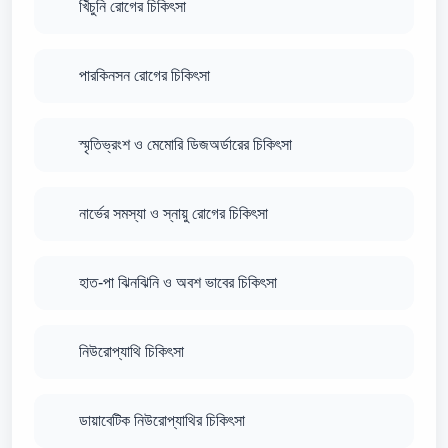
খিঁচুনি রোগের চিকিৎসা
পারকিনসন রোগের চিকিৎসা
স্মৃতিভ্রংশ ও মেমোরি ডিজঅর্ডারের চিকিৎসা
নার্ভের সমস্যা ও স্নায়ু রোগের চিকিৎসা
হাত-পা ঝিনঝিনি ও অবশ ভাবের চিকিৎসা
নিউরোপ্যাথি চিকিৎসা
ডায়াবেটিক নিউরোপ্যাথির চিকিৎসা