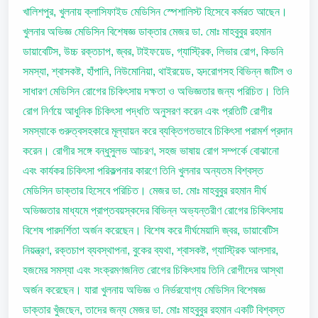
খালিশপুর, খুলনায় ক্লাসিফাইড মেডিসিন স্পেশালিস্ট হিসেবে কর্মরত আছেন।
খুলনার অভিজ্ঞ মেডিসিন বিশেষজ্ঞ ডাক্তার মেজর ডা. মোঃ মাহবুবুর রহমান
ডায়াবেটিস, উচ্চ রক্তচাপ, জ্বর, টাইফয়েড, গ্যাস্ট্রিক, লিভার রোগ, কিডনি
সমস্যা, শ্বাসকষ্ট, হাঁপানি, নিউমোনিয়া, থাইরয়েড, হৃদরোগসহ বিভিন্ন জটিল ও
সাধারণ মেডিসিন রোগের চিকিৎসায় দক্ষতা ও অভিজ্ঞতার জন্য পরিচিত। তিনি
রোগ নির্ণয়ে আধুনিক চিকিৎসা পদ্ধতি অনুসরণ করেন এবং প্রতিটি রোগীর
সমস্যাকে গুরুত্বসহকারে মূল্যায়ন করে ব্যক্তিগতভাবে চিকিৎসা পরামর্শ প্রদান
করেন। রোগীর সঙ্গে বন্ধুসুলভ আচরণ, সহজ ভাষায় রোগ সম্পর্কে বোঝানো
এবং কার্যকর চিকিৎসা পরিকল্পনার কারণে তিনি খুলনার অন্যতম বিশ্বস্ত
মেডিসিন ডাক্তার হিসেবে পরিচিত। মেজর ডা. মোঃ মাহবুবুর রহমান দীর্ঘ
অভিজ্ঞতার মাধ্যমে প্রাপ্তবয়স্কদের বিভিন্ন অভ্যন্তরীণ রোগের চিকিৎসায়
বিশেষ পারদর্শিতা অর্জন করেছেন। বিশেষ করে দীর্ঘমেয়াদি জ্বর, ডায়াবেটিস
নিয়ন্ত্রণ, রক্তচাপ ব্যবস্থাপনা, বুকের ব্যথা, শ্বাসকষ্ট, গ্যাস্ট্রিক আলসার,
হজমের সমস্যা এবং সংক্রমণজনিত রোগের চিকিৎসায় তিনি রোগীদের আস্থা
অর্জন করেছেন। যারা খুলনায় অভিজ্ঞ ও নির্ভরযোগ্য মেডিসিন বিশেষজ্ঞ
ডাক্তার খুঁজছেন, তাদের জন্য মেজর ডা. মোঃ মাহবুবুর রহমান একটি বিশ্বস্ত