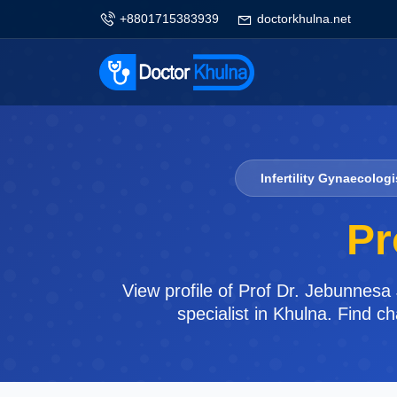
+8801715383939
doctorkhulna.net
Infertility Gynaecolog
Pr
View profile of Prof Dr. Jebunnes
specialist in Khulna. Find c