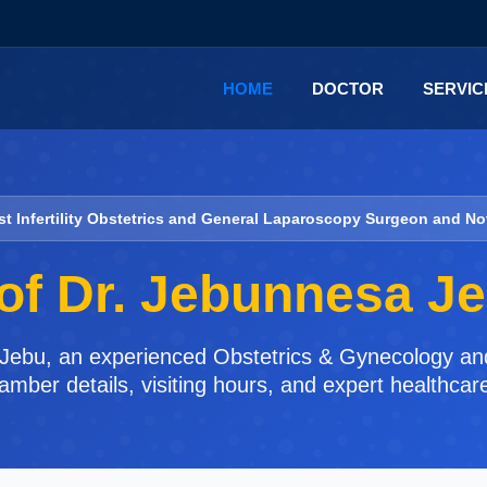
HOME
DOCTOR
SERVI
ist Infertility Obstetrics and General Laparoscopy Surgeon and No
of Dr. Jebunnesa J
a Jebu, an experienced Obstetrics & Gynecology and
hamber details, visiting hours, and expert healthca