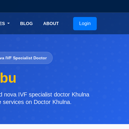
Login
CES
BLOG
ABOUT
va IVF Specialist Doctor
ebu
 nova IVF specialist doctor Khulna
re services on Doctor Khulna.