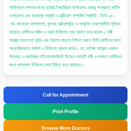
সার্জিক্যাল দক্ষতার মধ্যে রয়েছে সিজারিয়ান অপারেশন, জরায়ু সংক্রান্ত জটিল
অপারেশন এবং অন্যান্য প্রসূতি ও স্ত্রীরোগ সম্পর্কিত সার্জারি। তিনি ২৫০
বেড জেনারেল হাসপাতাল, খুলনায় আল্ট্রাসাউন্ড ও আধুনিক ডায়াগনস্টিক সুবিধার
মাধ্যমে রোগীদের সঠিক ও দ্রুত চিকিৎসা সেবা প্রদান করে থাকেন। নারী
স্বাস্থ্য সচেতনতা বৃদ্ধি এবং নিরাপদ মাতৃত্ব নিশ্চিত করতে তিনি রোগীদের সাথে
আন্তরিকভাবে পরামর্শ ও চিকিৎসা প্রদান করেন। ডা. কানিজ মাহমুদা একজন
বিশ্বস্ত ও জনপ্রিয় গাইনোকোলজিস্ট হিসেবে গর্ভবতী নারী ও সাধারণ রোগীদের
জন্য মানসম্মত চিকিৎসা সেবা নিশ্চিত করে আসছেন।
Call for Appointment
Print Profile
Browse More Doctors