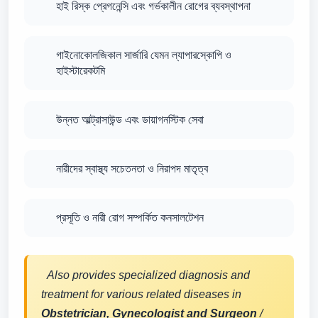
হাই রিস্ক প্রেগনেন্সি এবং গর্ভকালীন রোগের ব্যবস্থাপনা
গাইনোকোলজিকাল সার্জারি যেমন ল্যাপারস্কোপি ও
হাইস্টারেকটমি
উন্নত আল্ট্রাসাউন্ড এবং ডায়াগনস্টিক সেবা
নারীদের স্বাস্থ্য সচেতনতা ও নিরাপদ মাতৃত্ব
প্রসূতি ও নারী রোগ সম্পর্কিত কনসালটেশন
Also provides specialized diagnosis and
treatment for various related diseases in
Obstetrician, Gynecologist and Surgeon
/