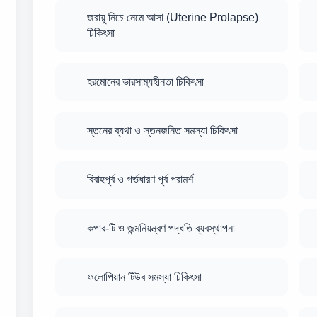
জরায়ু নিচে নেমে আসা (Uterine Prolapse)
চিকিৎসা
হরমোনের ভারসাম্যহীনতা চিকিৎসা
স্তনের ব্যথা ও স্তনজনিত সমস্যা চিকিৎসা
বিবাহপূর্ব ও গর্ভধারণ পূর্ব পরামর্শ
কপার-টি ও জন্মনিয়ন্ত্রণ পদ্ধতি ব্যবস্থাপনা
ফলোপিয়ান টিউব সমস্যা চিকিৎসা