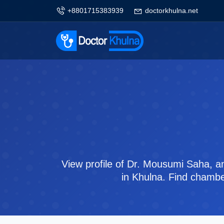
+8801715383939
doctorkhulna.net
View profile of Dr. Mousumi Saha, a
in Khulna. Find chamber