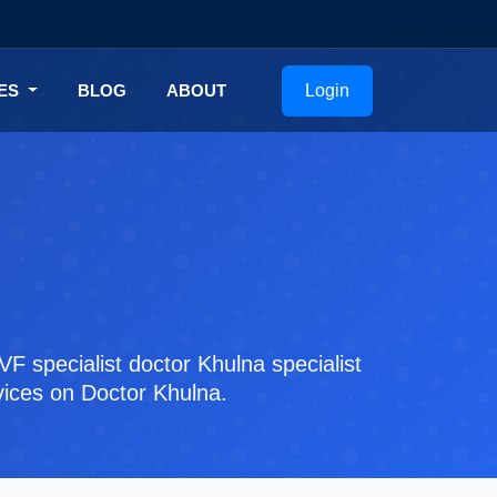
Login
CES
BLOG
ABOUT
 specialist doctor Khulna specialist
rvices on Doctor Khulna.