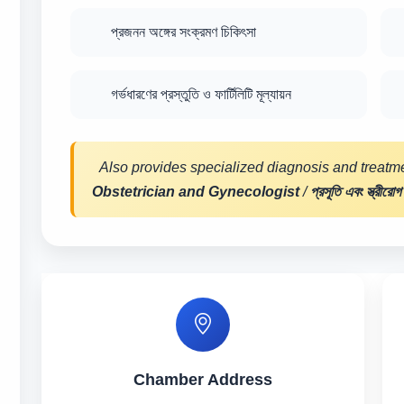
প্রজনন অঙ্গের সংক্রমণ চিকিৎসা
গর্ভধারণের প্রস্তুতি ও ফার্টিলিটি মূল্যায়ন
Also provides specialized diagnosis and treatme
Obstetrician and Gynecologist
/
প্রসূতি এবং স্ত্রীরোগ
Chamber Address