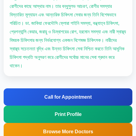
রোগীদের কাছে আস্থার নাম। তার বন্ধুসুলভ আচরণ, রোগীর সমস্যার
বিস্তারিত মূল্যায়ন এবং আন্তরিক চিকিৎসা সেবার জন্য তিনি বিশেষভাবে
পরিচিত। ডা. জাকিয়া ফেরদৌসি ফ্লোরা গাইনি সমস্যা, বন্ধ্যাত্ব চিকিৎসা,
প্রেগন্যান্সি কেয়ার, জরায়ু ও ডিম্বাশয়ের রোগ, হরমোন সমস্যা এবং নারী স্বাস্থ্য
বিষয়ক চিকিৎসার জন্য নির্ভরযোগ্য একজন বিশেষজ্ঞ চিকিৎসক। নারীদের
স্বাস্থ্য সচেতনতা বৃদ্ধি এবং উন্নত চিকিৎসা সেবা নিশ্চিত করতে তিনি আধুনিক
চিকিৎসা পদ্ধতি অনুসরণ করে রোগীদের সর্বোচ্চ মানের সেবা প্রদান করে
থাকেন।
Call for Appointment
Print Profile
Browse More Doctors