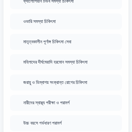
ফ্যালোপিয়ান টিউব সমস্যা চিকিৎসা
ওভারি সমস্যা চিকিৎসা
মাতৃত্বকালীন পূর্ণাঙ্গ চিকিৎসা সেবা
মহিলাদের দীর্ঘমেয়াদি হরমোন সমস্যা চিকিৎসা
জরায়ু ও ডিম্বাশয় সংক্রান্ত রোগের চিকিৎসা
নারীদের স্বাস্থ্য পরীক্ষা ও পরামর্শ
উচ্চ বয়সে গর্ভধারণ পরামর্শ