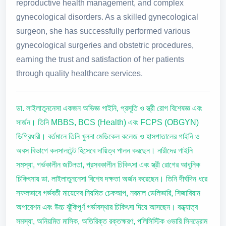
reproductive health management, and complex
gynecological disorders. As a skilled gynecological
surgeon, she has successfully performed various
gynecological surgeries and obstetric procedures,
earning the trust and satisfaction of her patients
through quality healthcare services.
ডা. লাইলাতুননেসা একজন অভিজ্ঞ গাইনি, প্রসূতি ও স্ত্রী রোগ বিশেষজ্ঞ এবং
সার্জন। তিনি MBBS, BCS (Health) এবং FCPS (OBGYN)
ডিগ্রিধারী। বর্তমানে তিনি খুলনা মেডিকেল কলেজ ও হাসপাতালের গাইনি ও
অবস বিভাগে কনসালটেন্ট হিসেবে দায়িত্ব পালন করছেন। নারীদের গাইনি
সমস্যা, গর্ভকালীন জটিলতা, প্রসবকালীন চিকিৎসা এবং স্ত্রী রোগের আধুনিক
চিকিৎসায় ডা. লাইলাতুননেসা বিশেষ দক্ষতা অর্জন করেছেন। তিনি দীর্ঘদিন ধরে
সফলভাবে গর্ভবতী মায়েদের নিয়মিত চেকআপ, নরমাল ডেলিভারি, সিজারিয়ান
অপারেশন এবং উচ্চ ঝুঁকিপূর্ণ গর্ভাবস্থার চিকিৎসা দিয়ে আসছেন। বন্ধ্যাত্ব
সমস্যা, অনিয়মিত মাসিক, অতিরিক্ত রক্তক্ষরণ, পলিসিস্টিক ওভারি সিনড্রোম