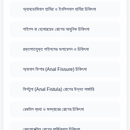
অ্যাবডোমিনাল হার্নিয়া ও ইনসিশনাল হার্নিয়া চিকিৎসা
পাইলস বা হেমোরয়েড রোগের আধুনিক চিকিৎসা
রক্তপাতযুক্ত পাইলসের অপারেশন ও চিকিৎসা
অ্যানাল ফিশার (Anal Fissure) চিকিৎসা
ফিস্টুলা (Anal Fistula) রোগের উন্নত সার্জারি
রেকটাল ব্যথা ও মলদ্বারের রোগের চিকিৎসা
কোলোরেক্টাল রোগের সার্জিক্যাল চিকিৎসা