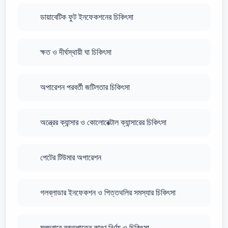
ডায়াবেটিক ফুট ইনফেকশনের চিকিৎসা
ক্ষত ও দীর্ঘস্থায়ী ঘা চিকিৎসা
অপারেশন পরবর্তী জটিলতার চিকিৎসা
অন্ত্রের ক্যান্সার ও কোলোরেক্টাল ক্যান্সারের চিকিৎসা
পেটের টিউমার অপারেশন
গলব্লাডার ইনফেকশন ও পিত্তথলির সমস্যার চিকিৎসা
মলদ্বারে রক্তপাতের কারণ নির্ণয় ও চিকিৎসা