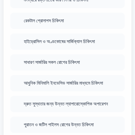
রেকটাল প্রোলাপস চিকিৎসা
হাইড্রোসিল ও অণ্ডকোষের সার্জিক্যাল চিকিৎসা
সাধারণ সার্জারির সকল রোগের চিকিৎসা
আধুনিক মিনিমালি ইনভেসিভ সার্জারির মাধ্যমে চিকিৎসা
দ্রুত সুস্থতার জন্য উন্নত ল্যাপারোস্কোপিক অপারেশন
পুরাতন ও জটিল পাইলস রোগের উন্নত চিকিৎসা