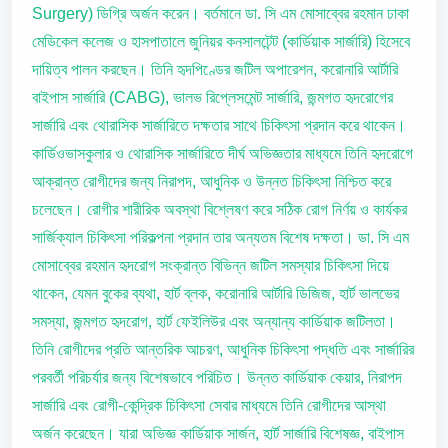
Surgery) ডিগ্রি অর্জন করেন। বর্তমানে ডা. সি এম মোসাব্বের রহমান ঢাকা
মেডিকেল কলেজ ও হাসপাতালে জুনিয়র কনসালটেন্ট (কার্ডিয়াক সার্জারি) হিসেবে
দায়িত্ব পালন করছেন। তিনি হৃদপিণ্ডের জটিল অপারেশন, করোনারি আর্টারি
বাইপাস সার্জারি (CABG), ভালভ রিপ্লেসমেন্ট সার্জারি, জন্মগত হৃদরোগের
সার্জারি এবং থোরাসিক সার্জারিতে দক্ষতার সাথে চিকিৎসা প্রদান করে থাকেন।
কার্ডিওভাসকুলার ও থোরাসিক সার্জারিতে দীর্ঘ অভিজ্ঞতার মাধ্যমে তিনি হৃদরোগে
আক্রান্ত রোগীদের জন্য নিরাপদ, আধুনিক ও উন্নত চিকিৎসা নিশ্চিত করে
চলেছেন। রোগীর শারীরিক অবস্থা বিশ্লেষণ করে সঠিক রোগ নির্ণয় ও কার্যকর
সার্জিক্যাল চিকিৎসা পরিকল্পনা প্রদান তার অন্যতম বিশেষ দক্ষতা। ডা. সি এম
মোসাব্বের রহমান হৃদরোগ সংক্রান্ত বিভিন্ন জটিল সমস্যার চিকিৎসা দিয়ে
থাকেন, যেমন বুকের ব্যথা, হার্ট ব্লক, করোনারি আর্টারি ডিজিজ, হার্ট ভালভের
সমস্যা, জন্মগত হৃদরোগ, হার্ট ফেইলিউর এবং অন্যান্য কার্ডিয়াক জটিলতা।
তিনি রোগীদের প্রতি আন্তরিক আচরণ, আধুনিক চিকিৎসা পদ্ধতি এবং সার্জারির
পরবর্তী পরিচর্যার জন্য বিশেষভাবে পরিচিত। উন্নত কার্ডিয়াক কেয়ার, নিরাপদ
সার্জারি এবং রোগী-কেন্দ্রিক চিকিৎসা সেবার মাধ্যমে তিনি রোগীদের আস্থা
অর্জন করেছেন। যারা অভিজ্ঞ কার্ডিয়াক সার্জন, হার্ট সার্জারি বিশেষজ্ঞ, বাইপাস