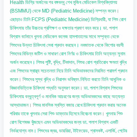
Health ডিগ্রি অর্জনের পর বঙ্গবন্ধু শেখ মুজিব মেডিকেল বিশ্ববিদ্যালয়
(BSMMU) থেকে MD (Pediatric Medicine) সম্পন্ন করেন।
এছাড়াও তিনি FCPS (Pediatric Medicine) ডিগ্রিধারী, যা শিশু রোগ
চিকিৎসায় তাঁর উচ্চতর প্রশিক্ষণ ও দক্ষতার প্রমাণ বহন করে। ডা. পলাশ
বিশ্বাস বর্তমানে খুলনা মেডিকেল কলেজ হাসপাতালের সাথে সম্পৃক্ত থেকে
শিশুদের উন্নত চিকিৎসা সেবা প্রদান করছেন। নবজাতক থেকে কিশোর বয়সী
শিশুদের বিভিন্ন জটিল ও সাধারণ রোগ নির্ণয় ও চিকিৎসায় তিনি অত্যন্ত সুনাম
অর্জন করেছেন। শিশুর পুষ্টি, বৃদ্ধি, টিকাদান, শিশুর রোগ প্রতিরোধ ক্ষমতা বৃদ্ধি
এবং শিশুদের স্বাস্থ্য সচেতনতা নিয়ে তিনি অভিভাবকদের নিয়মিত পরামর্শ প্রদান
করেন। শিশুদের সুস্থ বৃদ্ধি ও নিরাপদ ভবিষ্যৎ নিশ্চিত করতে তিনি আধুনিক ও
বিজ্ঞানভিত্তিক চিকিৎসা পদ্ধতি অনুসরণ করেন। ডা. পলাশ বিশ্বাস শিশুদের
চিকিৎসায় বন্ধুত্বপূর্ণ ও মানবিক আচরণের জন্য অভিভাবকদের কাছে অত্যন্ত
আস্থাভাজন। শিশুর মানসিক স্বস্তি বজায় রেখে চিকিৎসা প্রদান করায় অনেক
পরিবার তাকে খুলনার সেরা শিশু ডাক্তার হিসেবে বিবেচনা করেন। খুলনায় শিশু
রোগ বিশেষজ্ঞ খুঁজছেন এমন অভিভাবকদের জন্য ডা. পলাশ বিশ্বাস একটি
নির্ভরযোগ্য নাম। শিশুদের জ্বর, ডায়রিয়া, টাইফয়েড, শ্বাসকষ্ট, এলার্জি, পেটের