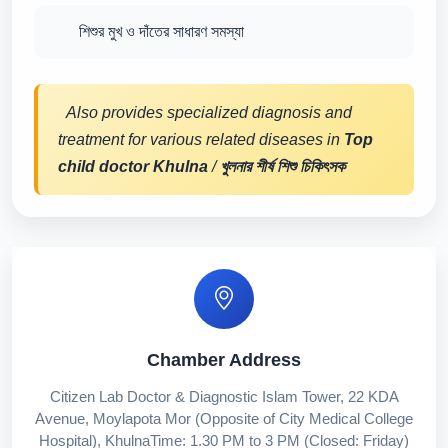
শিশুর মুখ ও দাঁতের সাধারণ সমস্যা
Also provides specialized diagnosis and
treatment for various related diseases in
Top
child doctor Khulna
/
খুলনার শীর্ষ শিশু চিকিৎসক
Chamber Address
Citizen Lab Doctor & Diagnostic Islam Tower, 22 KDA
Avenue, Moylapota Mor (Opposite of City Medical College
Hospital), KhulnaTime: 1.30 PM to 3 PM (Closed: Friday)