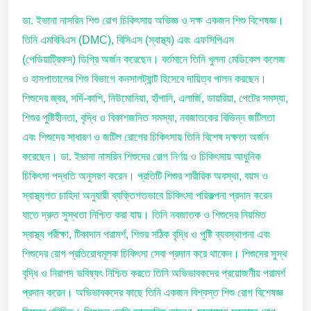
ডা. ইভানা নাসরিন শিশু রোগ চিকিৎসায় অভিজ্ঞ ও দক্ষ একজন শিশু বিশেষজ্ঞ।
তিনি এমবিবিএস (DMC), বিসিএস (স্বাস্থ্য) এবং এফসিপিএস
(পেডিয়াট্রিকস) ডিগ্রি অর্জন করেছেন। বর্তমানে তিনি খুলনা মেডিকেল কলেজ
ও হাসপাতালের শিশু বিভাগে কনসালট্যান্ট হিসেবে দায়িত্ব পালন করছেন।
শিশুদের জ্বর, সর্দি-কাশি, নিউমোনিয়া, হাঁপানি, এলার্জি, ডায়রিয়া, পেটের সমস্যা,
শিশুর পুষ্টিহীনতা, বৃদ্ধি ও বিকাশজনিত সমস্যা, নবজাতকের বিভিন্ন জটিলতা
এবং শিশুদের সাধারণ ও জটিল রোগের চিকিৎসায় তিনি বিশেষ দক্ষতা অর্জন
করেছেন। ডা. ইভানা নাসরিন শিশুদের রোগ নির্ণয় ও চিকিৎসায় আধুনিক
চিকিৎসা পদ্ধতি অনুসরণ করেন। প্রতিটি শিশুর শারীরিক অবস্থা, বয়স ও
স্বাস্থ্যগত চাহিদা অনুযায়ী ব্যক্তিগতভাবে চিকিৎসা পরিকল্পনা প্রদান করেন
যাতে দ্রুত সুস্থতা নিশ্চিত করা যায়। তিনি নবজাতক ও শিশুদের নিয়মিত
স্বাস্থ্য পরীক্ষা, টিকাদান পরামর্শ, শিশুর সঠিক বৃদ্ধি ও পুষ্টি ব্যবস্থাপনা এবং
শিশুদের রোগ প্রতিরোধমূলক চিকিৎসা সেবা প্রদান করে থাকেন। শিশুদের সুস্থ
বৃদ্ধি ও নিরাপদ ভবিষ্যৎ নিশ্চিত করতে তিনি অভিভাবকদের প্রয়োজনীয় পরামর্শ
প্রদান করেন। অভিভাবকদের কাছে তিনি একজন বিশ্বস্ত শিশু রোগ বিশেষজ্ঞ