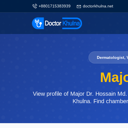
+8801715383939
doctorkhulna.net
Dermatologist, 
Majo
View profile of Major Dr. Hossain Md.
Khulna. Find chamber 