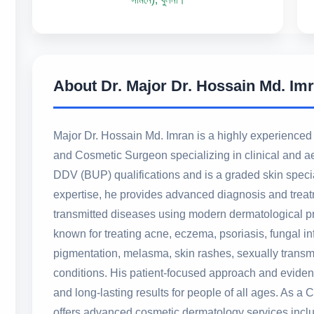
About Dr. Major Dr. Hossain Md. Im
Major Dr. Hossain Md. Imran is a highly experienced 
and Cosmetic Surgeon specializing in clinical and 
DDV (BUP) qualifications and is a graded skin specia
expertise, he provides advanced diagnosis and treatme
transmitted diseases using modern dermatological pra
known for treating acne, eczema, psoriasis, fungal infe
pigmentation, melasma, skin rashes, sexually transmi
conditions. His patient-focused approach and eviden
and long-lasting results for people of all ages. As a 
offers advanced cosmetic dermatology services includ