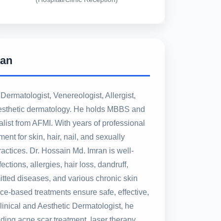
ran
Dermatologist, Venereologist, Allergist,
aesthetic dermatology. He holds MBBS and
list from AFMI. With years of professional
nt for skin, hair, nail, and sexually
ctices. Dr. Hossain Md. Imran is well-
ctions, allergies, hair loss, dandruff,
tted diseases, and various chronic skin
ce-based treatments ensure safe, effective,
Clinical and Aesthetic Dermatologist, he
ing acne scar treatment, laser therapy,