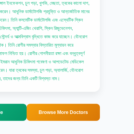
্গাল ইনফেকশন, চুল পড়া, খুশকি, মেছতা, ত্বকের কালো দাগ,
 করেন। আধুনিক ডার্মাটোলজি প্রযুক্তি ও আন্তর্জাতিক মানের
ত করেন। তিনি কসমেটিক ডার্মাটোলজি এবং এস্থেটিক স্কিন
চিকিৎসা, অ্যান্টি-এজিং থেরাপি, স্কিন রিজুভেনেশন,
সৌন্দর্য ও আত্মবিশ্বাস বৃদ্ধিতে কাজ করে যাচ্ছেন। যৌনরোগ
ীক। তিনি রোগীর সমস্যার বিস্তারিত মূল্যায়ন করে
াফল নিশ্চিত হয়। রোগীর গোপনীয়তা রক্ষা এবং বন্ধুত্বপূর্ণ
ঃ ইমরান আধুনিক চিকিৎসা গবেষণা ও আপডেটেড মেডিকেল
রেন। যারা ত্বকের সমস্যা, চুল পড়া, অ্যালার্জি, যৌনরোগ
েন, তাদের জন্য তিনি একটি বিশ্বস্ত নাম।
le
Browse More Doctors