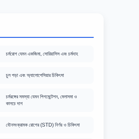
চর্মরোগ যেমন একজিমা, সোরিয়াসিস এবং চর্মদাহ
চুল পড়া এবং অ্যালোপেসিয়ার চিকিৎসা
চর্মরঙ্গের সমস্যা যেমন পিগমেন্টেশন, মেলাসমা ও
কালচে দাগ
যৌনসংক্রামক রোগের (STD) নির্ণয় ও চিকিৎসা