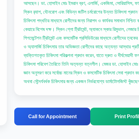
আসছেন। ডা. হোসাইন মোঃ ইমরান ব্রণ, এলার্জি, একজিমা, সোরিয়াসিস, ফাঙ
স্কিন র‍্যাশ, যৌনরোগ এবং বিভিন্ন জটিল চর্মরোগের উন্নত চিকিৎসা প্রদান
চিকিৎসা পদ্ধতির মাধ্যমে রোগীদের জন্য নিরাপদ ও কার্যকর সমাধান নিশ্চি
কেয়ারে বিশেষ দক্ষ। স্কিন গ্লো ট্রিটমেন্ট, অ্যাকনে স্কার রিমুভাল, লেজার 
পিগমেন্টেশন ট্রিটমেন্ট এবং কসমেটিক প্রসিডিউরের মাধ্যমে রোগীদের ত্বকের 
ও অ্যালার্জি চিকিৎসায় তার অভিজ্ঞতা রোগীদের কাছে অত্যন্ত আস্থার প্রত
ব্যক্তিগতকৃত চিকিৎসা পরিকল্পনা প্রদান করেন, যাতে দ্রুত ও দীর্ঘমেয়াদী ফল
চিকিৎসা পরিবেশ তৈরিতে তিনি অত্যন্ত যত্নশীল। মেজর ডা. হোসাইন মো
জ্ঞান অনুসরণ করে সর্বোচ্চ মানের স্কিন ও কসমেটিক চিকিৎসা সেবা প্রদান ক
অথবা সৌন্দর্যবর্ধক চিকিৎসার জন্য একজন নির্ভরযোগ্য ডার্মাটোলজিস্ট খুঁজছ
Call for Appointment
Print Profi