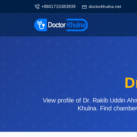
+8801715383939
doctorkhulna.net
D
View profile of Dr. Rakib Uddin Ah
Khulna. Find chamber 