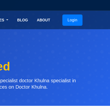
Login
CES
BLOG
ABOUT
ed
cialist doctor Khulna specialist in
ices on Doctor Khulna.