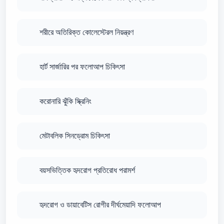
শরীরে অতিরিক্ত কোলেস্টেরল নিয়ন্ত্রণ
হার্ট সার্জারির পর ফলোআপ চিকিৎসা
করোনারি ঝুঁকি স্ক্রিনিং
মেটাবলিক সিনড্রোম চিকিৎসা
বয়সভিত্তিক হৃদরোগ প্রতিরোধ পরামর্শ
হৃদরোগ ও ডায়াবেটিস রোগীর দীর্ঘমেয়াদি ফলোআপ