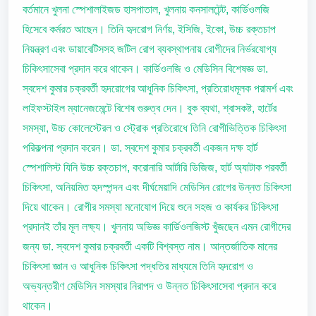
বর্তমানে খুলনা স্পেশালাইজড হাসপাতাল, খুলনায় কনসালটেন্ট, কার্ডিওলজি
হিসেবে কর্মরত আছেন। তিনি হৃদরোগ নির্ণয়, ইসিজি, ইকো, উচ্চ রক্তচাপ
নিয়ন্ত্রণ এবং ডায়াবেটিসসহ জটিল রোগ ব্যবস্থাপনায় রোগীদের নির্ভরযোগ্য
চিকিৎসাসেবা প্রদান করে থাকেন। কার্ডিওলজি ও মেডিসিন বিশেষজ্ঞ ডা.
স্বদেশ কুমার চক্রবর্তী হৃদরোগের আধুনিক চিকিৎসা, প্রতিরোধমূলক পরামর্শ এবং
লাইফস্টাইল ম্যানেজমেন্টে বিশেষ গুরুত্ব দেন। বুক ব্যথা, শ্বাসকষ্ট, হার্টের
সমস্যা, উচ্চ কোলেস্টেরল ও স্ট্রোক প্রতিরোধে তিনি রোগীভিত্তিক চিকিৎসা
পরিকল্পনা প্রদান করেন। ডা. স্বদেশ কুমার চক্রবর্তী একজন দক্ষ হার্ট
স্পেশালিস্ট যিনি উচ্চ রক্তচাপ, করোনারি আর্টারি ডিজিজ, হার্ট অ্যাটাক পরবর্তী
চিকিৎসা, অনিয়মিত হৃদস্পন্দন এবং দীর্ঘমেয়াদি মেডিসিন রোগের উন্নত চিকিৎসা
দিয়ে থাকেন। রোগীর সমস্যা মনোযোগ দিয়ে শুনে সহজ ও কার্যকর চিকিৎসা
প্রদানই তাঁর মূল লক্ষ্য। খুলনায় অভিজ্ঞ কার্ডিওলজিস্ট খুঁজছেন এমন রোগীদের
জন্য ডা. স্বদেশ কুমার চক্রবর্তী একটি বিশ্বস্ত নাম। আন্তর্জাতিক মানের
চিকিৎসা জ্ঞান ও আধুনিক চিকিৎসা পদ্ধতির মাধ্যমে তিনি হৃদরোগ ও
অভ্যন্তরীণ মেডিসিন সমস্যার নিরাপদ ও উন্নত চিকিৎসাসেবা প্রদান করে
থাকেন।