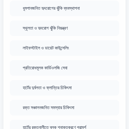
ধূমপানজনিত হৃদরোগের ঝুঁকি ব্যবস্থাপনা
স্থূলতা ও হৃদরোগ ঝুঁকি নিয়ন্ত্রণ
লাইফস্টাইল ও ডায়েট কাউন্সেলিং
প্রতিরোধমূলক কার্ডিওলজি সেবা
হার্টের দুর্বলতা ও ক্লান্তির চিকিৎসা
রক্ত সঞ্চালনজনিত সমস্যার চিকিৎসা
হার্টের রক্তনালীতে ব্লক শনাক্তকরণে পরামর্শ