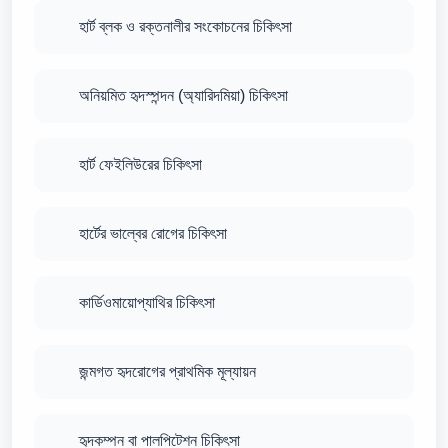
হার্ট ব্লক ও রক্তনালীর সংকোচনের চিকিৎসা
অনিয়মিত হৃদস্পন্দন (অ্যারিদমিয়া) চিকিৎসা
হার্ট ফেইলিউরের চিকিৎসা
হার্টের ভাল্বের রোগের চিকিৎসা
কার্ডিওমায়োপ্যাথির চিকিৎসা
জন্মগত হৃদরোগের প্রাথমিক মূল্যায়ন
হৃদকম্পন বা পালপিটেশন চিকিৎসা