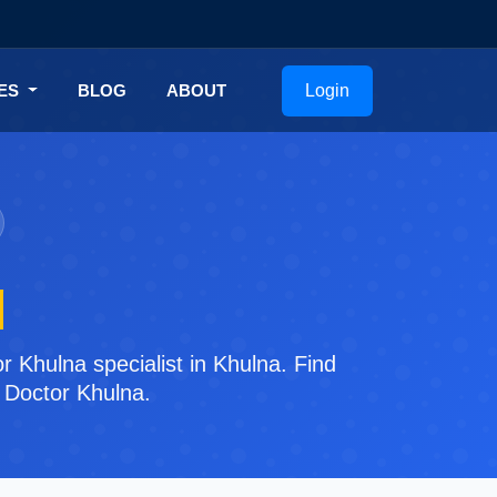
Login
CES
BLOG
ABOUT
q
r Khulna specialist in Khulna. Find
n Doctor Khulna.