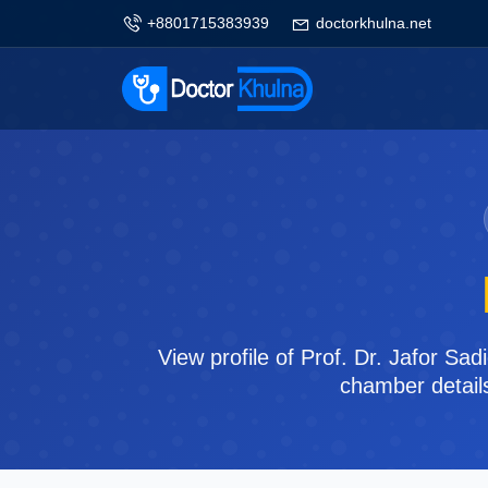
+8801715383939
doctorkhulna.net
View profile of Prof. Dr. Jafor Sa
chamber details