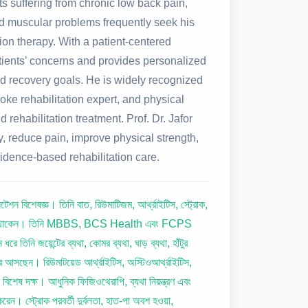
nts suffering from chronic low back pain,
and muscular problems frequently seek his
tion therapy. With a patient-centered
patients’ concerns and provides personalized
and recovery goals. He is widely recognized
troke rehabilitation expert, and physical
rehabilitation treatment. Prof. Dr. Jafor
y, reduce pain, improve physical strength,
vidence-based rehabilitation care.
শন বিশেষজ্ঞ। তিনি বাত, রিউমাটিজম, আর্থ্রাইটিস, স্ট্রোক,
রদান করে থাকেন। তিনি MBBS, BCS Health এবং FCPS
নি জয়েন্টের ব্যথা, কোমর ব্যথা, ঘাড় ব্যথা, হাঁটুর
ে আসছেন। রিউমাটয়েড আর্থ্রাইটিস, অস্টিওআর্থ্রাইটিস,
 বিশেষ দক্ষ। আধুনিক ফিজিওথেরাপি, ব্যথা নিয়ন্ত্রণ এবং
রেন। স্ট্রোক পরবর্তী দুর্বলতা, হাত-পা অবশ হওয়া,