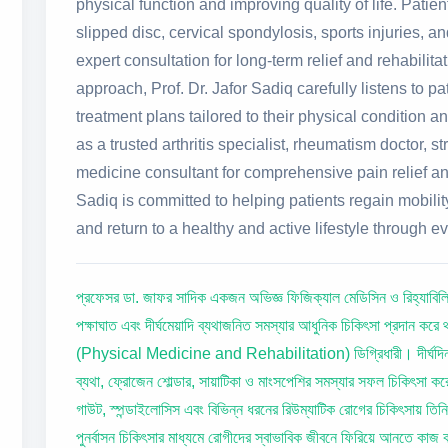
physical function and improving quality of life. Patie
slipped disc, cervical spondylosis, sports injuries, 
expert consultation for long-term relief and rehabilita
approach, Prof. Dr. Jafor Sadiq carefully listens to 
treatment plans tailored to their physical condition 
as a trusted arthritis specialist, rheumatism doctor, s
medicine consultant for comprehensive pain relief and 
Sadiq is committed to helping patients regain mobilit
and return to a healthy and active lifestyle through e
প্রফেসর ডা. জাফর সাদিক একজন অভিজ্ঞ ফিজিক্যাল মেডিসিন ও রিহ্যাবিলিটে
পক্ষাঘাত এবং দীর্ঘমেয়াদি ব্যথাজনিত সমস্যার আধুনিক চিকিৎসা প্
(Physical Medicine and Rehabilitation) ডিগ্রিধারী। দীর্ঘদিন ধরে তি
ব্যথা, ফ্রোজেন শোল্ডার, সায়াটিকা ও মাংসপেশির সমস্যার সফল চিকিৎসা কর
গাউট, স্পন্ডাইলোসিস এবং বিভিন্ন ধরনের রিউম্যাটিক রোগের চিকিৎসায় তিনি
পুনর্বাসন চিকিৎসার মাধ্যমে রোগীদের স্বাভাবিক জীবনে ফিরিয়ে আনতে কাজ ক