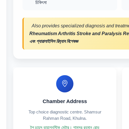
চিকিৎসা
Also provides specialized diagnosis and treatme
Rheumatism Arthritis Stroke and Paralysis Re
এবং প্যারালাইসিস রিহ্যাব বিশেষজ্ঞ
Chamber Address
Top choice diagnostic centre. Shamsur
Rahman Road, Khulna.
টপ চয়েস ডায়াগনস্টিক সেন্টার। শামসুর রহমান রোড