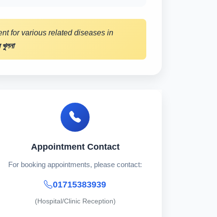
nt for various related diseases in
 খুলনা
Appointment Contact
For booking appointments, please contact:
01715383939
(Hospital/Clinic Reception)