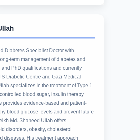
Ullah
d Diabetes Specialist Doctor with
d long-term management of diabetes and
and PhD qualifications and currently
IS Diabetic Centre and Gazi Medical
lah specializes in the treatment of Type 1
ontrolled blood sugar, insulin therapy
e provides evidence-based and patient-
thy blood glucose levels and prevent future
Sheikh Md. Shaheed Ullah offers
d disorders, obesity, cholesterol
d diseases. His treatment approach