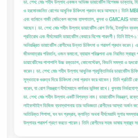
ডা. শেখ: মোঃ শহীদ উল্লাহ একজন অভিজ্ঞ ডায়াবেটিস বিশেষজ্ঞ ডাক্তার, যিনি
ও হরমোনজনিত রোগের আধুনিক চিকিৎসা প্রদান করে আসছেন। তিনি MB
এবং বর্তমানে গাজী মেডিকেল কলেজ হাসপাতাল, খুলনা ও GMCAIS ডায়াবেটিক 
আছেন। ডা. শেখ: মোঃ শহীদ উল্লাহ ডায়াবেটিস রোগ নির্ণয়, ইনসুলিন ব্যবস্থা
প্রতিরোধ এবং দীর্ঘমেয়াদি ডায়াবেটিস কেয়ারে বিশেষ পারদর্শী। তিনি টাইপ-১
অনিয়ন্ত্রিত ডায়াবেটিস রোগীদের উন্নত চিকিৎসা ও পরামর্শ প্রদান করেন। এই 
জীবনযাত্রার পরিবর্তন, ওজন কমানো, ব্যায়াম পরিকল্পনা এবং নিয়মিত স্বাস্থ্
ডায়াবেটিসের পাশাপাশি উচ্চ রক্তচাপ, কোলেস্টেরল, কিডনি সমস্যা ও হৃদরোগ
করেন। ডা. শেখ: মোঃ শহীদ উল্লাহ আধুনিক প্রযুক্তিনির্ভর ডায়াবেটিস চিকিৎসা, 
সুস্থতাকে গুরুত্ব দিয়ে চিকিৎসা সেবা প্রদান করে থাকেন। তিনি প্রতিটি রোগী
করেন, যা রোগ নিয়ন্ত্রণে দীর্ঘমেয়াদে কার্যকর ভূমিকা রাখে। খুলনায় নির্ভর
ডা. শেখ: মোঃ শহীদ উল্লাহ একটি বিশ্বস্ত নাম। ডায়াবেটিস নিয়ন্ত্রণ, র
লাইফস্টাইল ডিজিজ ব্যবস্থাপনায় তার অভিজ্ঞতা রোগীদের আস্থা অর্জন করেছ
অতিরিক্ত পিপাসা, ঘন ঘন প্রস্রাব, ক্লান্তি অথবা দীর্ঘমেয়াদি সুগার সমস্
উল্লাহর পরামর্শ গ্রহণ করতে পারেন। তিনি রোগীদের সহজ ভাষায় স্বাস্থ্য