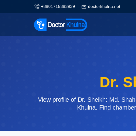
+8801715383939
doctorkhulna.net
Dr. S
View profile of Dr. Sheikh: Md. Shah
Khulna. Find chamber 