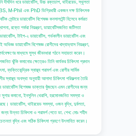
 দীর্ঘদিন ধরে ডায়াবেটিস, উচ্চ রক্তচাপ, থাইরয়েড, স্থূলতা
BS, M-Phil এবং PhD ডিগ্রিধারী একজন দক্ষ চিকিৎসক
সেন্টারে ডায়াবেটিস বিশেষজ্ঞ কনসালটেন্ট হিসেবে কর্মরত
পনা, রক্তে শর্করা নিয়ন্ত্রণ, ডায়াবেটিসজনিত জটিলতা
 ডায়াবেটিস, টাইপ-২ ডায়াবেটিস, গর্ভকালীন ডায়াবেটিস এবং
অভিজ্ঞ ডায়াবেটিস বিশেষজ্ঞ রোগীদের খাদ্যাভ্যাস নিয়ন্ত্রণ,
য পর্যবেক্ষণের মাধ্যমে সুস্থ জীবনধারা গঠনে সহায়তা করেন।
জনিত ঝুঁকি কমানোর ক্ষেত্রেও তিনি কার্যকর চিকিৎসা প্রদান
ব্যক্তিকেন্দ্রিক স্বাস্থ্য পরামর্শ এবং রোগীর সার্বিক
র স্বাস্থ্য অবস্থা অনুযায়ী আলাদা চিকিৎসা পরিকল্পনা তৈরি
যোগ্য ডায়াবেটিস বিশেষজ্ঞ ডাক্তার খুঁজছেন এমন রোগীদের জন্য
ক্তে সুগার কমানো, ইনসুলিন থেরাপি, হরমোনজনিত সমস্যা ও
ে। ডায়াবেটিস, থাইরয়েড সমস্যা, ওজন বৃদ্ধি, দুর্বলতা,
যার জন্য উন্নত চিকিৎসা ও পরামর্শ পেতে ডা. শেখ: মোঃ শহীদ
 সচেতনতা বৃদ্ধি এবং সঠিক চিকিৎসা গ্রহণে উৎসাহিত করেন।