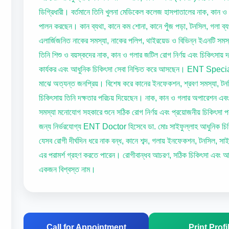
ডিগ্রিধারী। বর্তমানে তিনি খুলনা মেডিকেল কলেজ হাসপাতালের নাক, কান ও 
পালন করছেন। কান ব্যথা, কানে কম শোনা, কানে পুঁজ পড়া, টনসিল, গলা ব্যথ
এলার্জিজনিত নাকের সমস্যা, নাকের পলিপ, থাইরয়েড ও বিভিন্ন ইএনটি সমস
তিনি শিশু ও বয়স্কদের নাক, কান ও গলার জটিল রোগ নির্ণয় এবং চিকিৎসায় দ
কার্যকর এবং আধুনিক চিকিৎসা সেবা নিশ্চিত করে আসছেন। ENT Specia
মাঝে অত্যন্ত জনপ্রিয়। বিশেষ করে কানের ইনফেকশন, শ্রবণ সমস্যা, টন
চিকিৎসায় তিনি দক্ষতার পরিচয় দিয়েছেন। নাক, কান ও গলার অপারেশন এবং স
সমস্যা মনোযোগ সহকারে শুনে সঠিক রোগ নির্ণয় এবং প্রয়োজনীয় চিকিৎসা 
জন্য নির্ভরযোগ্য ENT Doctor হিসেবে ডা. মোঃ সাইফুল্লাহ আধুনিক চিকি
যেসব রোগী দীর্ঘদিন ধরে নাক বন্ধ, কানে শব্দ, গলায় ইনফেকশন, টনসিল, সাইন
এর পরামর্শ গ্রহণ করতে পারেন। রোগীবান্ধব আচরণ, সঠিক চিকিৎসা এবং আধ
একজন বিশ্বস্ত নাম।
Call for Appointment
Print Profi