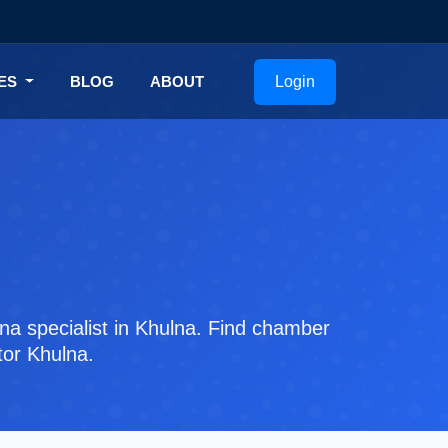
Login
CES
BLOG
ABOUT
lna specialist in Khulna. Find chamber
tor Khulna.