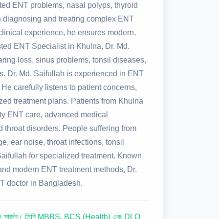
lated ENT problems, nasal polyps, thyroid
in diagnosing and treating complex ENT
 clinical experience, he ensures modern,
rusted ENT Specialist in Khulna, Dr. Md.
earing loss, sinus problems, tonsil diseases,
s. Dr. Md. Saifullah is experienced in ENT
e carefully listens to patient concerns,
zed treatment plans. Patients from Khulna
lity ENT care, advanced medical
nd throat disorders. People suffering from
, ear noise, throat infections, tonsil
 Saifullah for specialized treatment. Known
s, and modern ENT treatment methods, Dr.
NT doctor in Bangladesh.
জ্ঞ এবং সার্জন। তিনি MBBS, BCS (Health) এবং DLO