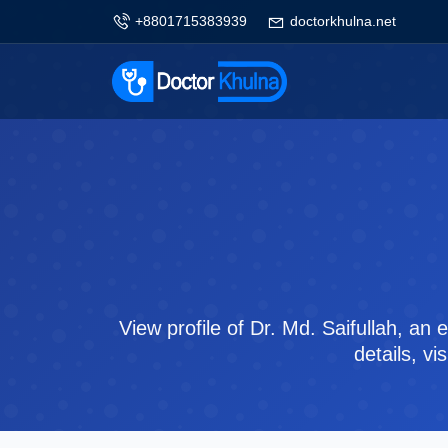
+8801715383939
doctorkhulna.net
View profile of Dr. Md. Saifullah, an
details, v