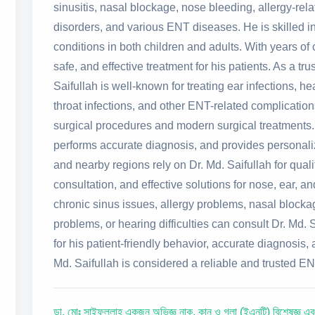
sinusitis, nasal blockage, nose bleeding, allergy-re
disorders, and various ENT diseases. He is skilled 
conditions in both children and adults. With years of
safe, and effective treatment for his patients. As a t
Saifullah is well-known for treating ear infections, h
throat infections, and other ENT-related complication
surgical procedures and modern surgical treatments. H
performs accurate diagnosis, and provides personali
and nearby regions rely on Dr. Md. Saifullah for qua
consultation, and effective solutions for nose, ear, a
chronic sinus issues, allergy problems, nasal blockage
problems, or hearing difficulties can consult Dr. Md.
for his patient-friendly behavior, accurate diagnosi
Md. Saifullah is considered a reliable and trusted E
ডা. মোঃ সাইফুল্লাহ একজন অভিজ্ঞ নাক, কান ও গলা (ইএনটি) বিশেষ